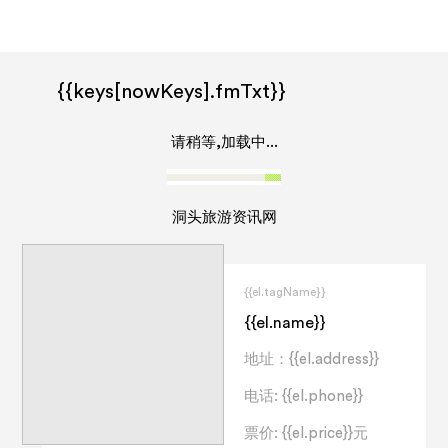
美文游记
关于洞头
艺术文化
鹿西乡
青年旅馆
旅游攻略
洞头天气
{{keys[nowKeys].fmTxt}}
儿童项目
美食推荐
民宿
前往洞头
旅游服务
请稍等,加载中...
特产推荐
露营
旅行提示
活动日历
洞头旅游资讯网
休闲娱乐
旅行社
常用电话
{{el.tagName}}
{{el.name}}
洞头概况
地址：{{el.address}}
电话: {{el.phone}}
票价: {{el.price}}元