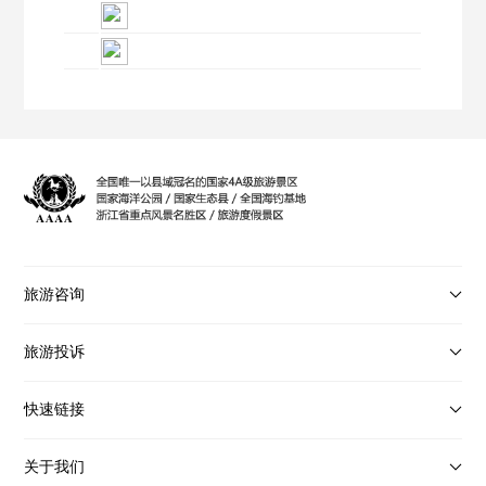
旅游咨询
旅游投诉
快速链接
车船票预订
关于我们
景区门票预订